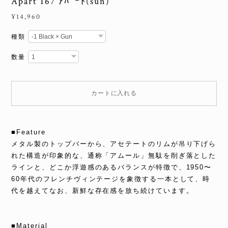
Apart 167 ｱﾊﾟｰﾄ(sun)
¥14,960
種類
数量
カートに入れる
■Feature
メタル製のトップバーから、アセテートのリムが吊り下げら
れた構造が印象的な、通称「アムール」無駄を削ぎ落とした
ラインと、どこか浮遊感のあるバランスが特徴で、1950〜
60年代のフレンチヴィンテージを象徴する一本として、時
代を越えてなお、新鮮な存在感を放ち続けています。
■Material