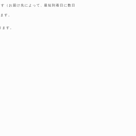
します（お届け先によって、最短到着日に数日
きます。
ります。