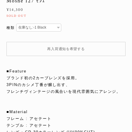
Moshe 127 ﾓｼｪ
¥14,300
SOLD OUT
種類
再入荷通知を希望する
■Feature
ブランド初の2カーブレンズを採用。
3PINのカシメ丁番が醸し出す、
フレンチヴィンテージの風合いを現代雰囲気にアレンジ。
■Material
フレーム : アセテート
テンプル : アセテート