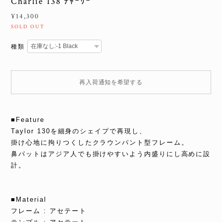
Charlie 138 ﾁｬｰﾘｰ
¥14,300
SOLD OUT
種類
再入荷通知を希望する
■Feature
Taylor 130を細身のシェイプで再現し、
掛け心地に拘りつくしたクラウンパント型フレーム。
鼻パットはアジア人でも掛けやすいよう内盛りにし高めに設
計。
■Material
フレーム : アセテート