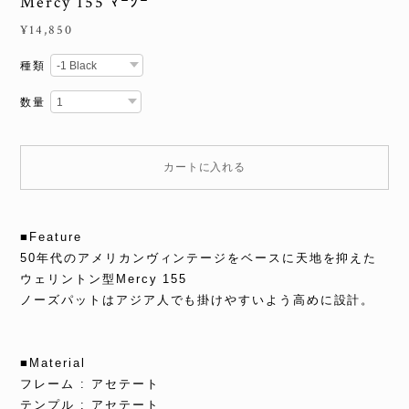
Mercy 155 ﾏｰｼｰ
¥14,850
種類
数量
カートに入れる
■Feature
50年代のアメリカンヴィンテージをベースに天地を抑えた
ウェリントン型Mercy 155
ノーズパットはアジア人でも掛けやすいよう高めに設計。
■Material
フレーム : アセテート
テンプル : アセテート