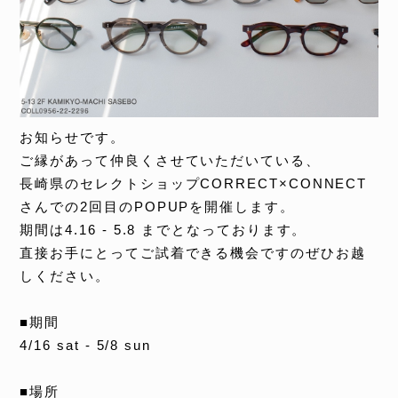
お知らせです。
ご縁があって仲良くさせていただいている、
長崎県のセレクトショップ
CORRECT×CONNECT
さんでの
2
回目の
POPUP
を開催します。
期間は
4.16 - 5.8
までとなっております。
直接お手にとってご試着できる機会ですのぜひお越
しください。
■期間
4/16 sat - 5/8 sun
■場所