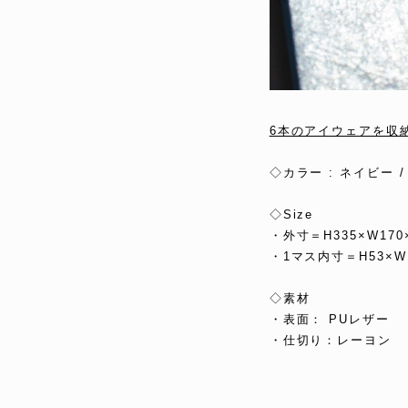
6本のアイウェアを収
◇カラー : ネイビー 
◇Size
・外寸＝H335×W170
・1マス内寸＝H53×W1
◇素材
・表面： PUレザー
・仕切り：レーヨン