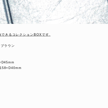
納できるコレクションBOXです.
/ ブラウン
×D45mm
58×D40mm