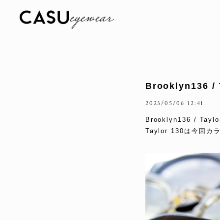
Brooklyn136 /
2023/05/06 12:41
Brooklyn136 / T
Taylor 130は